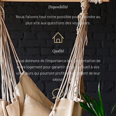
Disponibilité
Nous faisons tout notre possible pour répondre au
plus vite aux questions des voyageurs.
Qualité
Nous donnons de l’importance à la présentation de
votre logement pour garantir un bon accueil à vos
voyageurs qui pourront profiter pleinement de leur
séjour.
Réactivité