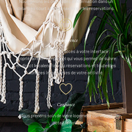
Nous gérons les demandes d'information dans un
délai très court afin de maximiser les réservations.
Transparence
Vous bénéficiez d’un accès à votre interface
propriétaire en temps réel qui vous permet de suivre
en direct le calendrier des réservations et toutes les
données importantes de votre activité.
Confiance
Nous prenons soin de votre logement comme-ci
c’était le notre