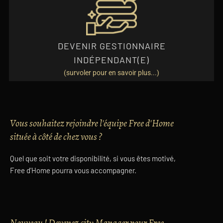
EN SAVOIR PLUS
lien avec eux et vous aide à valoriser votre rémunération.
plusieurs propriétaires-employeurs. Free d’Home vous met en
DEVENIR GESTIONNAIRE
Être gestionnaire indépendant (e) vous permet de travailler pour
INDÉPENDANT(E)
(survoler pour en savoir plus...)
Vous souhaitez rejoindre l'équipe Free d'Home
située à côté de chez vous ?
Quel que soit votre disponibilité, si vous êtes motivé,
Free d'Home pourra vous accompagner.
Nouveau ! Devenez city Manager pour Free