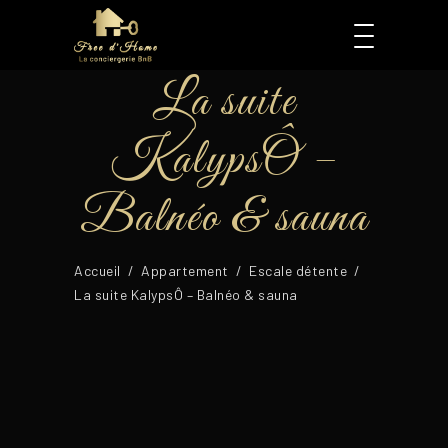
La suite
KalypsÔ –
Balnéo & sauna
Accueil
/
Appartement
/
Escale détente
/
La suite KalypsÔ – Balnéo & sauna