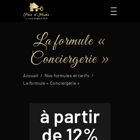
La formule «
Conciergerie »
Accueil
/
Nos formules et tarifs
/
La formule « Conciergerie »
à partir
de 12%