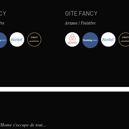
CY
GITE FANCY
ère
Arzano / Finistère
d’Home s’occupe de tout…